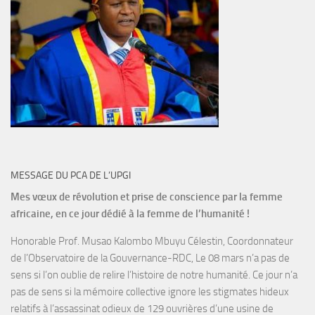
MESSAGE DU PCA DE L’UPGI
Mes vœux de révolution et prise de conscience par la femme
africaine, en ce jour dédié à la femme de l’humanité !
Honorable Prof. Musao Kalombo Mbuyu Célestin, Coordonnateur
de l’Observatoire de la Gouvernance-RDC, Le 08 mars n’a pas de
sens si l’on oublie de relire l’histoire de notre humanité. Ce jour n’a
pas de sens si la mémoire collective ignore les stigmates hideux
relatifs à l’assassinat odieux de 129 ouvrières d’une usine de