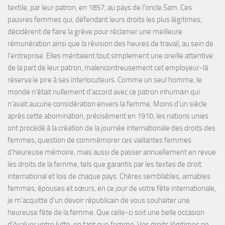
textile, par leur patron, en 1857, au pays de l’oncle Sam. Ces
pauvres femmes qui, défendant leurs droits les plus légitimes,
décidèrent de faire la grève pour réclamer une meilleure
rémunération ainsi que la révision des heures de travail, au sein de
l’entreprise. Elles méritaient tout simplement une oreille attentive
de la part de leur patron, malencontreusement cet employeur-là
réserva le pire à ses interlocuteurs. Comme un seul homme, le
monde n’était nullement d’accord avec ce patron inhumain qui
n’avait aucune considération envers la femme. Moins d’un siècle
après cette abomination, précisément en 1910, les nations unies
ont procédé à la création de la journée internationale des droits des
femmes, question de commémorer ces vaillantes femmes
d’heureuse mémoire, mais aussi de passer annuellement en revue
les droits de la femme, tels que garantis par les textes de droit
international et lois de chaque pays. Chères semblables, aimables
femmes, épouses et sœurs, en ce jour de votre fête internationale,
je m’acquitte d’un devoir républicain de vous souhaiter une
heureuse fête de la femme. Que celle-ci soit une belle occasion
d’évaluer votre lutte, en tant que femme. Vos droits légitimes ne