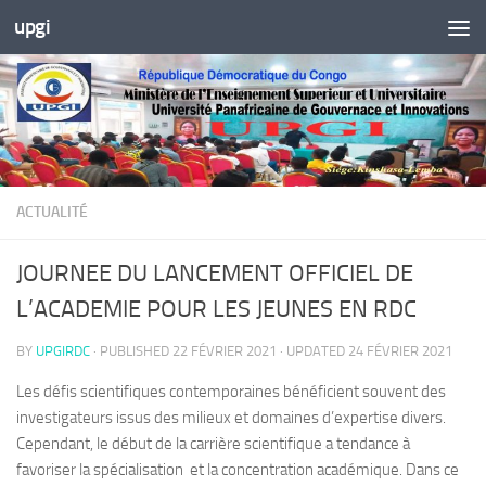
upgi
Skip to content
ACTUALITÉ
JOURNEE DU LANCEMENT OFFICIEL DE
L’ACADEMIE POUR LES JEUNES EN RDC
BY
UPGIRDC
· PUBLISHED
22 FÉVRIER 2021
· UPDATED
24 FÉVRIER 2021
Les défis scientifiques contemporaines bénéficient souvent des
investigateurs issus des milieux et domaines d’expertise divers.
Cependant, le début de la carrière scientifique a tendance à
favoriser la spécialisation et la concentration académique. Dans ce