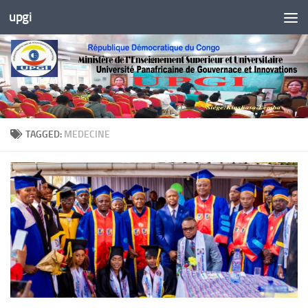
upgi
Skip to content
TAGGED:
MEDECINE